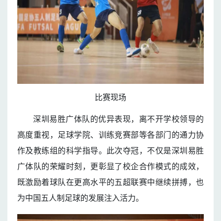
比赛现场
深圳易胜广体队的优异表现，离不开学校领导的
高度重视，足球学院、训练竞赛部等各部门的通力协
作及教练组的科学指导。此次夺冠，不仅是深圳易胜
广体队的荣耀时刻，更彰显了校企合作模式的成效，
既激励着球队在更高水平的五超联赛中继续拼搏，也
为中国五人制足球的发展注入活力。