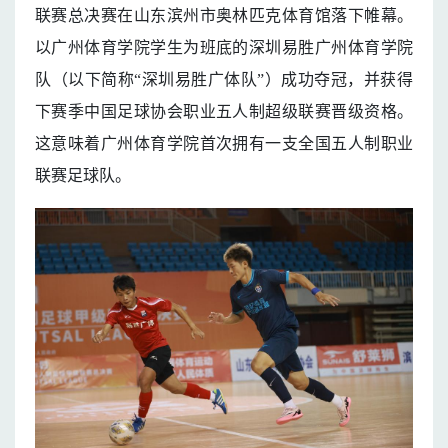
联赛总决赛在山东滨州市奥林匹克体育馆落下帷幕。
以广州体育学院学生为班底的深圳易胜广州体育学院
队（以下简称“深圳易胜广体队”）成功夺冠，并获得
下赛季中国足球协会职业五人制超级联赛晋级资格。
这意味着广州体育学院首次拥有一支全国五人制职业
联赛足球队。