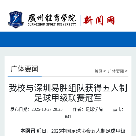
广体要闻
>
>
首页
广体要闻
我校与深圳易胜组队获得五人制
足球甲级联赛冠军
发布日期：2025-10-27 20:25
作者：足球学院
点击：
641
本网讯
近日，2025中国足球协会五人制足球甲级