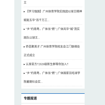
立
▸ 【学习强国】广州体育学院实践团以球王精神
赋能五华“百千万工...
▸ “乡”约南粤，广体当“燃” | 广体风华“城”茂实
践队以球王...
▸ 侨邑聚英才 广州体育学院校友会江门联络处
正式成立
▸ 认准官方‼️2026级新生群等你加入‼️
▸ “乡”约南粤，广体当“燃” | 广体国家羽毛球学
院暑期社会实...
专题报道