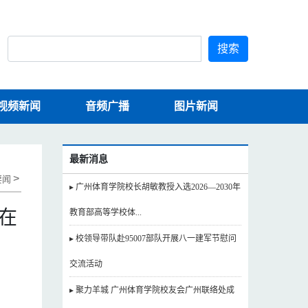
搜索
视频新闻
音频广播
图片新闻
最新消息
>
要闻
▸ 广州体育学院校长胡敏教授入选2026—2030年
在
教育部高等学校体...
▸ 校领导带队赴95007部队开展八一建军节慰问
交流活动
▸ 聚力羊城 广州体育学院校友会广州联络处成