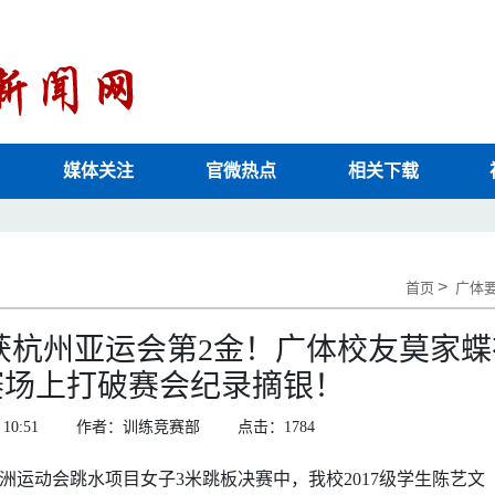
媒体关注
官微热点
相关下载
>
首页
广体
获杭州亚运会第2金！广体校友莫家蝶
赛场上打破赛会纪录摘银！
10:51
作者：训练竞赛部
点击：
1784
亚洲运动会跳水项目女子3米跳板决赛中，我校2017级学生陈艺文