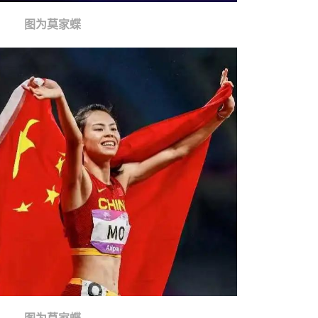
图为莫家蝶